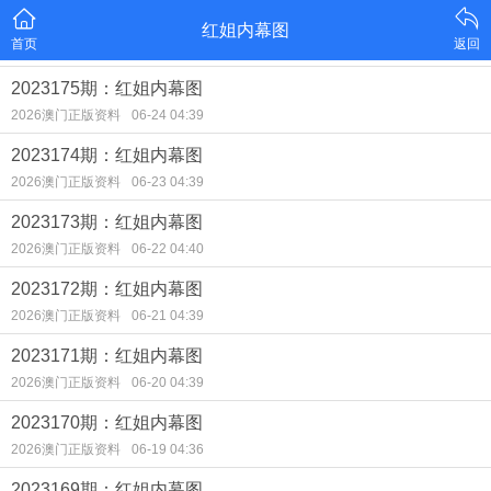
红姐内幕图
首页
返回
2023175期：红姐内幕图
2026澳门正版资料
06-24 04:39
2023174期：红姐内幕图
2026澳门正版资料
06-23 04:39
2023173期：红姐内幕图
2026澳门正版资料
06-22 04:40
2023172期：红姐内幕图
2026澳门正版资料
06-21 04:39
2023171期：红姐内幕图
2026澳门正版资料
06-20 04:39
2023170期：红姐内幕图
2026澳门正版资料
06-19 04:36
2023169期：红姐内幕图