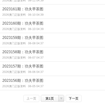
2026澳门正版资料
06-11 04:39
2023161期：功夫早茶图
2026澳门正版资料
06-10 04:39
2023160期：功夫早茶图
2026澳门正版资料
06-10 04:39
2023159期：功夫早茶图
2026澳门正版资料
06-08 04:37
2023158期：功夫早茶图
2026澳门正版资料
06-07 04:37
2023157期：功夫早茶图
2026澳门正版资料
06-06 04:37
2023156期：功夫早茶图
2026澳门正版资料
06-05 04:37
上一页
第1页
下一页