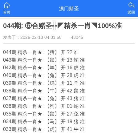
澳门赌圣
首页
返回
044期: ⑥合赌圣╬◤精杀一肖◥100%准
发表于：2026-02-13 04:31:58
43045
044期 精杀一肖★ :【猪】 开 ?? 准
043期 精杀一肖★ :【鼠】 开 13,蛇 准
042期 精杀一肖★ :【羊】 开 16,虎 准
040期 精杀一肖★ :【兔】 开 28,虎 准
039期 精杀一肖★ :【鸡】 开 11,羊 准
038期 精杀一肖★ :【牛】 开 42,鼠 准
037期 精杀一肖★ :【兔】 开 43,猪 准
036期 精杀一肖★ :【狗】 开 01,蛇 准
035期 精杀一肖★ :【鼠】 开 27,兔 准
034期 精杀一肖★ :【马】 开 19,猪 准
033期 精杀一肖★ :【虎】 开 41,牛 准