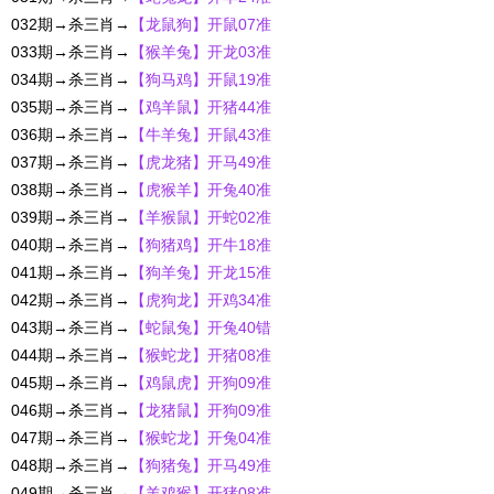
032期→杀三肖→
【龙鼠狗
】开鼠07准
033期→杀三肖→
【猴羊兔
】开龙03准
034期→杀三肖→
【狗马鸡
】开鼠19准
035期→杀三肖→
【鸡羊鼠
】开猪44准
036期→杀三肖→
【牛羊兔
】开鼠43准
037期→杀三肖→
【虎龙猪
】开马49准
038期→杀三肖→
【虎猴羊
】开兔40准
039期→杀三肖→
【羊猴鼠
】开蛇02准
040期→杀三肖→
【狗猪鸡
】开牛18准
041期→杀三肖→
【狗羊兔
】开龙15准
042期→杀三肖→
【虎狗龙
】开鸡34准
043期→杀三肖→
【蛇鼠兔
】开兔40错
044期→杀三肖→
【猴蛇龙
】开猪08准
045期→杀三肖→
【鸡鼠虎
】开狗09准
046期→杀三肖→
【龙猪鼠
】开狗09准
047期→杀三肖→
【猴蛇龙
】开兔04准
048期→杀三肖→
【狗猪兔
】开马49准
049期→杀三肖→
【羊鸡猴
】开猪08准