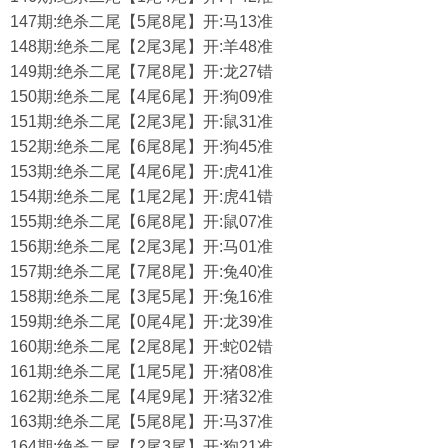
147期:绝杀二尾【5尾8尾】开:马13准
148期:绝杀二尾【2尾3尾】开:羊48准
149期:绝杀二尾【7尾8尾】开:龙27错
150期:绝杀二尾【4尾6尾】开:狗09准
151期:绝杀二尾【2尾3尾】开:鼠31准
152期:绝杀二尾【6尾8尾】开:狗45准
153期:绝杀二尾【4尾6尾】开:虎41准
154期:绝杀二尾【1尾2尾】开:虎41错
155期:绝杀二尾【6尾8尾】开:鼠07准
156期:绝杀二尾【2尾3尾】开:马01准
157期:绝杀二尾【7尾8尾】开:兔40准
158期:绝杀二尾【3尾5尾】开:兔16准
159期:绝杀二尾【0尾4尾】开:龙39准
160期:绝杀二尾【2尾8尾】开:蛇02错
161期:绝杀二尾【1尾5尾】开:猪08准
162期:绝杀二尾【4尾9尾】开:猪32准
163期:绝杀二尾【5尾8尾】开:马37准
164期:绝杀二尾【2尾3尾】开:狗21准